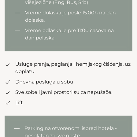
višejezične (Eng, Rus, Srb)
Vreme dolaska je posle 15:00h na dan
dolaska.
Vreme odlaska je pre 11:00 časova na
dan polaska.
Usluge pranja, peglanja i hemijskog čišćenja, uz
doplatu
Dnevna posluga u sobu
Sve sobe i javni prostori su za nepušače.
Lift
Parking na otvorenom, ispred hotela -
besplatan za sve goste