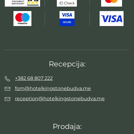
Recepcija:
+382 68 807 222
fom@hotelkingstonebudva.me
reception@hotelkingstonebudva.me
Prodaja: