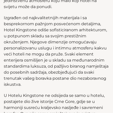
jedinstvenu atmosferu koju malo koji hotel na
svijetu može da ponudi.
Izgrađen od najkvalitetnijih materijala i sa
besprekornom pažnjom posvećenom detaljima,
Hotel Kingstone odiše sofisticiranom arhitekturom,
u potpunom skladu sa svojim prestižnim
okruženjem. Njegove dimenzije omogućavaju
personalizovanu uslugu i intimnu atmosferu kakvu
veći hoteli ne mogu da pruže. Svaki element
enterijera osmišljen je u skladu sa međunarodnim
standardima luksuza, od pažljivo biranog namještaja
do posebnih sadržaja, obezbjeđujući da svaki
trenutak vašeg boravka postane dio nezaboravnog
iskustva.
U Hotelu Kingstone ne odsijeda se samo u hotelu,
postajete dio žive istorije Crne Gore, gdje se u
harmoniji susreću kraljevsko nasljeđe i savremeni