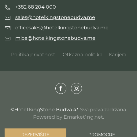
+382 68 204 000
sales@hotelkingstonebudva.me
officesales@hotelkingstonebudva.me
mice@hotelkingstonebudva.me
Politika privatnosti
Otkazna politika
Karijera
©Hotel kingStone Budva 4*.
Sva prava zadržana.
Powered by
Emarket1ng.net
.
REZERVIŠITE
PROMOCIJE