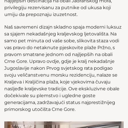
najljepših destinacija na obali Jadranskog mora,
privilegiju rezervisanu za putnike od ukusa koji
umiju da prepoznaju izuzetnost.
Naš savremeni dizajn skladno spaja moderni luksuz
sa sjajem nekadašnjeg kraljevskog ljetovališta. Na
samo pet minuta od vaše sobe, slikovita staza vodi
vas pravo do netaknute pjeskovite plaže Pržno, s
pravom smatrane jednom od najljepših na obali
Crne Gore. Upravo ovdje, gdje je kralj nekadašnje
Jugoslavije nakon Prvog svjetskog rata podigao
svoju veličanstvenu morsku rezidenciju, nalaze se
Kraljeva i Kraljičina plaža, koje vjekovima čuvaju
nasljeđe kraljevske tradicije. Ove ekskluzivne obale
dočekivale su plemstvo i ugledne goste
generacijama, zadržavajući status najprestižnijeg
primorskog utočišta Crne Gore.